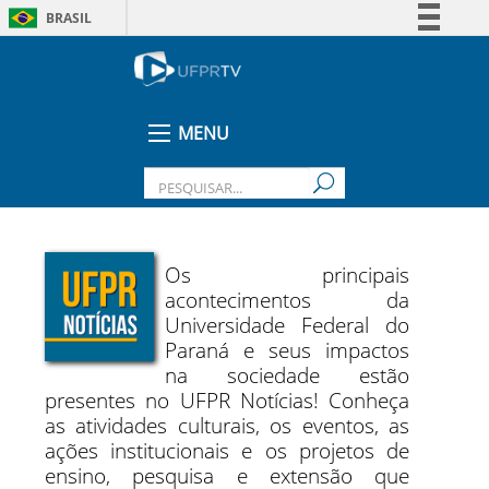
BRASIL
Simplifique!
Comunica BR
Participe
MENU
Acesso à informação
Legislação
Canais
Os principais
acontecimentos da
Universidade Federal do
Paraná e seus impactos
na sociedade estão
presentes no UFPR Notícias! Conheça
as atividades culturais, os eventos, as
ações institucionais e os projetos de
ensino, pesquisa e extensão que