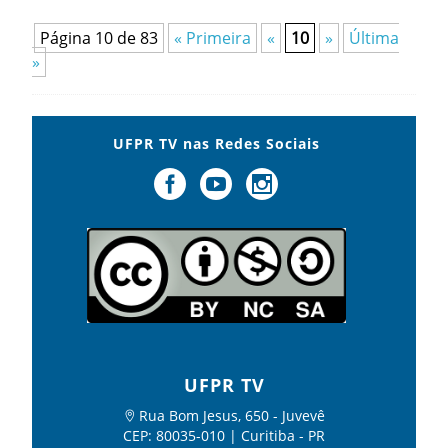
Página 10 de 83
« Primeira
«
10
»
Última
»
UFPR TV nas Redes Sociais
UFPR TV
Rua Bom Jesus, 650 - Juvevê
CEP: 80035-010 | Curitiba - PR