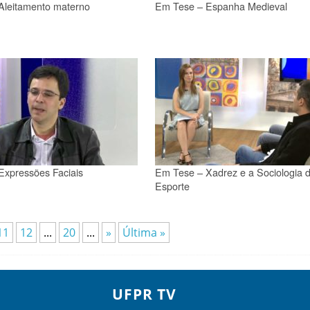
Aleitamento materno
Em Tese – Espanha Medieval
Expressões Faciais
Em Tese – Xadrez e a Sociologia 
Esporte
11
12
...
20
...
»
Última »
UFPR TV