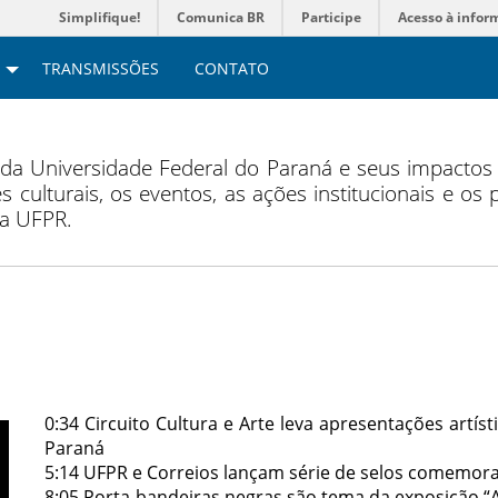
Simplifique!
Comunica BR
Participe
Acesso à infor
TRANSMISSÕES
CONTATO
 da Universidade Federal do Paraná e seus impacto
s culturais, os eventos, as ações institucionais e os
da UFPR.
0:34 Circuito Cultura e Arte leva apresentações artís
Paraná
5:14 UFPR e Correios lançam série de selos comemora
8:05 Porta-bandeiras negras são tema da exposição “A