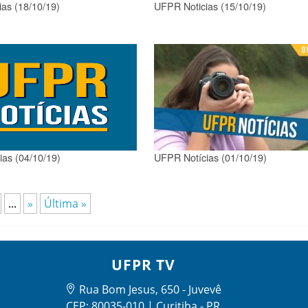
as (18/10/19)
UFPR Noticias (15/10/19)
as (04/10/19)
UFPR Notícias (01/10/19)
...
»
Última »
UFPR TV
Rua Bom Jesus, 650 - Juvevê
CEP: 80035-010 | Curitiba - PR