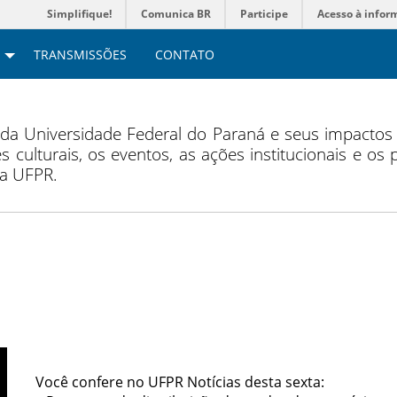
Simplifique!
Comunica BR
Participe
Acesso à infor
TRANSMISSÕES
CONTATO
 da Universidade Federal do Paraná e seus impacto
s culturais, os eventos, as ações institucionais e os
da UFPR.
Você confere no UFPR Notícias desta sexta: