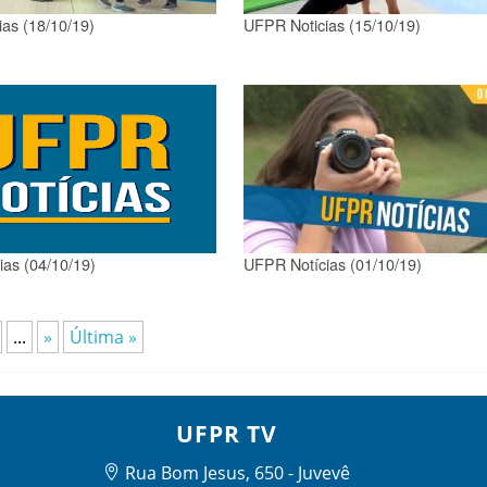
as (18/10/19)
UFPR Noticias (15/10/19)
as (04/10/19)
UFPR Notícias (01/10/19)
...
»
Última »
UFPR TV
Rua Bom Jesus, 650 - Juvevê