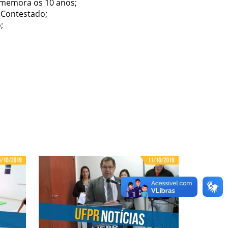
omemora os 10 anos;
 Contestado;
;