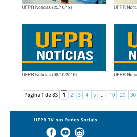
UFPR Notícias (25/10/19)
UFPR Notici
UFPR Notícias (08/10/2019)
UFPR Notíci
Página 1 de 83
1
2
3
4
5
...
10
20
30
UFPR TV nas Redes Sociais