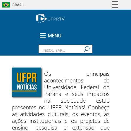
BRASIL
Simplifique!
Comunica BR
Participe
MENU
Acesso à informação
Legislação
Canais
Os principais
acontecimentos da
Universidade Federal do
Paraná e seus impactos
na sociedade estão
presentes no UFPR Notícias! Conheça
as atividades culturais, os eventos, as
ações institucionais e os projetos de
ensino, pesquisa e extensão que