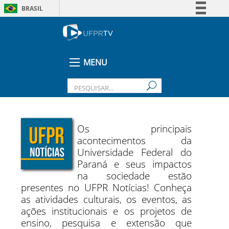
BRASIL
Simplifique!
Comunica BR
Participe
MENU
Acesso à informação
Legislação
Canais
Os principais
acontecimentos da
Universidade Federal do
Paraná e seus impactos
na sociedade estão
presentes no UFPR Notícias! Conheça
as atividades culturais, os eventos, as
ações institucionais e os projetos de
ensino, pesquisa e extensão que