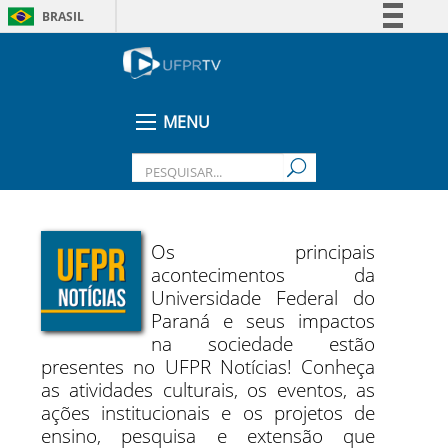
BRASIL
Simplifique!
Comunica BR
Participe
MENU
Acesso à informação
Legislação
Canais
Os principais
acontecimentos da
Universidade Federal do
Paraná e seus impactos
na sociedade estão
presentes no UFPR Notícias! Conheça
as atividades culturais, os eventos, as
ações institucionais e os projetos de
ensino, pesquisa e extensão que