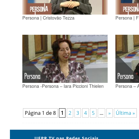
Persona | Cristovão Tezza
Persona | F
Persona -Persona – Iara Piccioni Thielen
Persona – 
Página 1 de 8
1
2
3
4
5
...
»
Última »
UFPR TV nas Redes Sociais