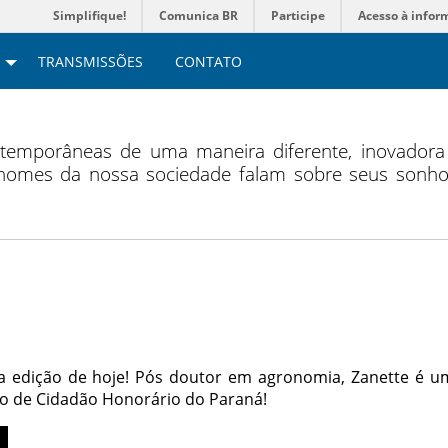
Simplifique!
Comunica BR
Participe
Acesso à infor
TRANSMISSÕES
CONTATO
temporâneas de uma maneira diferente, inovadora
omes da nossa sociedade falam sobre seus sonhos 
da edição de hoje! Pós doutor em agronomia, Zanette é 
ulo de Cidadão Honorário do Paraná!