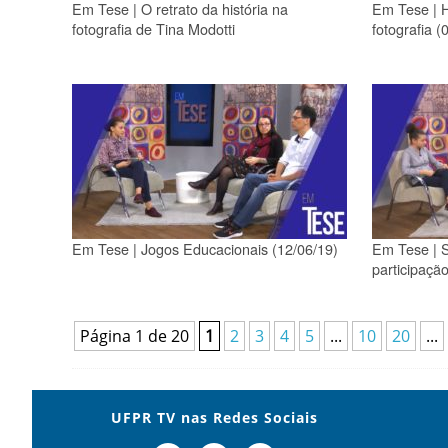
Em Tese | O retrato da história na
Em Tese | H
fotografia de Tina Modotti
fotografia (
Em Tese | Jogos Educacionais (12/06/19)
Em Tese | S
participaçã
Página 1 de 20
1
2
3
4
5
...
10
20
...
UFPR TV nas Redes Sociais