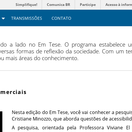
Simplifique!
Comunica BR
Participe
Acesso à infor
TRANSMISSÕES
CONTATO
lado a lado no Em Tese. O programa estabelece u
ersas formas de reflexão da sociedade. Com um tem
 ou mais áreas do conhecimento.
omerciais
Nesta edição do Em Tese, você vai conhecer a pesqu
Cristiane Minozzo, que aborda questões de acessibilid
A pesquisa, orientada pela Professora Viviane El