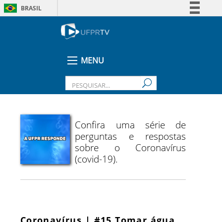
BRASIL
Simplifique!
Comunica BR
Participe
MENU
Acesso à informação
Legislação
Canais
Confira uma série de
perguntas e respostas
sobre o Coronavírus
(covid-19).
Coronavírus | #15 Tomar água