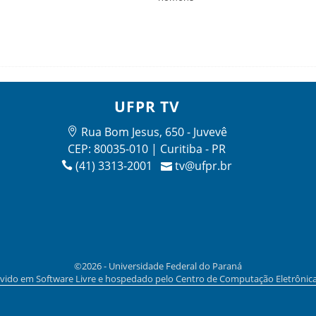
UFPR TV
Rua Bom Jesus, 650 - Juvevê
CEP: 80035-010 | Curitiba - PR
(41) 3313-2001
tv@ufpr.br
©2026 - Universidade Federal do Paraná
vido em Software Livre e hospedado pelo Centro de Computação Eletrônic