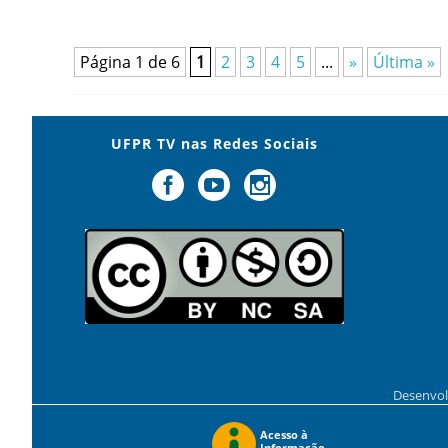
Página 1 de 6
1
2
3
4
5
...
»
Última »
UFPR TV nas Redes Sociais
Desenvol