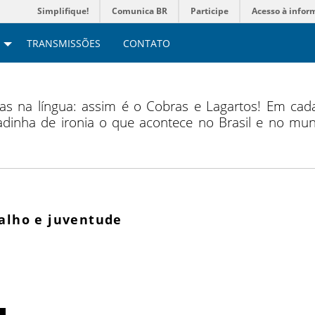
Simplifique!
Comunica BR
Participe
Acesso à infor
TRANSMISSÕES
CONTATO
na língua: assim é o Cobras e Lagartos! Em cada
inha de ironia o que acontece no Brasil e no mund
balho e juventude